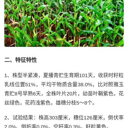
二、特征特性
1、株型半紧凑，夏播青贮生育期101天，收获时籽粒
乳线位置51%，平均干物质含量38.0%，比对照雅玉
青贮8号早熟6天，全株叶片20片，幼苗叶鞘紫色，花
丝绿色，花药浅紫色，雄穗分枝5～8个。
2、试验结果：株高303厘米，穗位126厘米，倒伏率
2.0%、倒折率0.0%，空秆率0.3%，籽粒黄色。